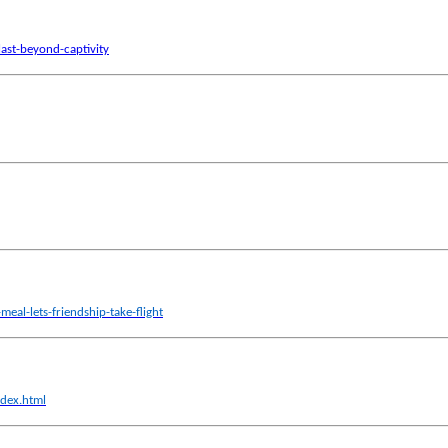
ast-beyond-captivity
l-lets-friendship-take-flight
ndex.html