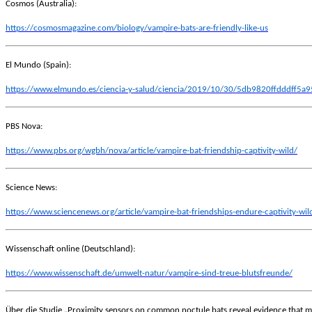
Cosmos (Australia):
https://cosmosmagazine.com/biology/vampire-bats-are-friendly-like-us
El Mundo (Spain):
https://www.elmundo.es/ciencia-y-salud/ciencia/2019/10/30/5db9820ffdddff5a9
PBS Nova:
https://www.pbs.org/wgbh/nova/article/vampire-bat-friendship-captivity-wild/
Science News:
https://www.sciencenews.org/article/vampire-bat-friendships-endure-captivity-wil
Wissenschaft online (Deutschland):
https://www.wissenschaft.de/umwelt-natur/vampire-sind-treue-blutsfreunde/
Über die Studie „Proximity sensors on common noctule bats reveal evidence that mot