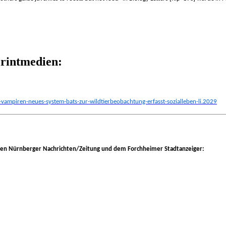
Printmedien:
vampiren-neues-system-bats-zur-wildtierbeobachtung-erfasst-sozialleben-li.2029
g, den Nürnberger Nachrichten/Zeitung und dem Forchheimer Stadtanzeiger: