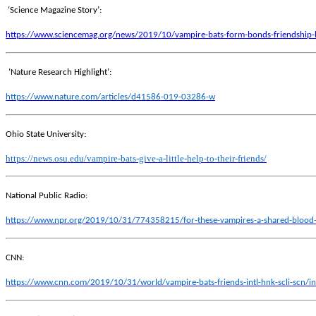
‘Science Magazine Story’:
https://www.sciencemag.org/news/2019/10/vampire-bats-form-bonds-friendship-l
‘Nature Research Highlight’:
https://www.nature.com/articles/d41586-019-03286-w
Ohio State University:
https://news.osu.edu/vampire-bats-give-a-little-help-to-their-friends/
National Public Radio:
https://www.npr.org/2019/10/31/774358215/for-these-vampires-a-shared-blood-mea
CNN:
https://www.cnn.com/2019/10/31/world/vampire-bats-friends-intl-hnk-scli-scn/i