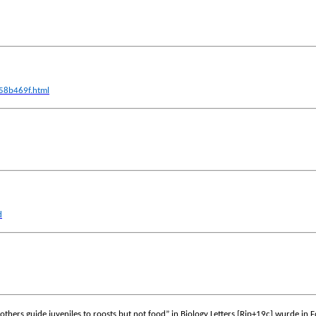
58b469f.html
d
hers guide juveniles to roosts but not food” in Biology Letters [Rip+19c] wurde in F