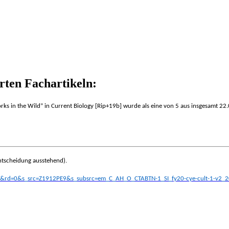
rten Fachartikeln:
orks in the Wild” in Current Biology [Rip+19b] wurde als eine von 5 aus insgesamt 22.
Entscheidung ausstehend).
true&rd=0&s_src=Z1912PE9&s_subsrc=em_C_AH_O_CTABTN-1_SI_fy20-cye-cult-1-v