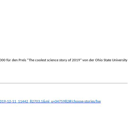
000 für den Preis “The coolest science story of 2019” von der Ohio State University
2_2019-12-11_11442_82703.1&mi_u=3475982#/choose-stories/hw